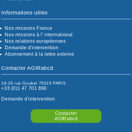
BOUCHES-DU-RHÖNE / ALPES
CHARENTE-MARITIME
Informations utiles
CÖTE-D'OR
CÖTES-D'ARMOR
Nos missions France
DORDOGNE
Nos missions à l’ international
DRÖME / ARDÈCHE
Nos relations européennes
ESSONNE
Demande d'intervention
EURE-ET-LOIR
Abonnement à la lettre externe
EURE/SEINE-MARITIME
FINISTÈRE
Contacter AGIRabcd
GARD
HAUTE-GARONNE
HAUTES-PYRÉNÉES
18-26 rue Goubet 75019 PARIS
+33 (0)1 47 701 890
HÉRAULT
ILLE ET VILAINE
Demande d'intervention
ISÈRE
LIMOUSIN
Contacter
LOIRE
AGIRabcd
LOIRE / OCÉAN
LOT