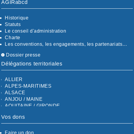
AGIRabcd
Historique
Statuts
Le conseil d'administration
Charte
Les conventions, les engagements, les partenariats…
Dossier presse
Délégations territoriales
ALLIER
ALPES-MARITIMES
ALSACE
ANJOU / MAINE
AQUITAINE / GIRONDE
AQUITAINE / SUD
Vos dons
AUDE
AUVERGNE / SUD
CALVADOS-ORNE
Faire un don