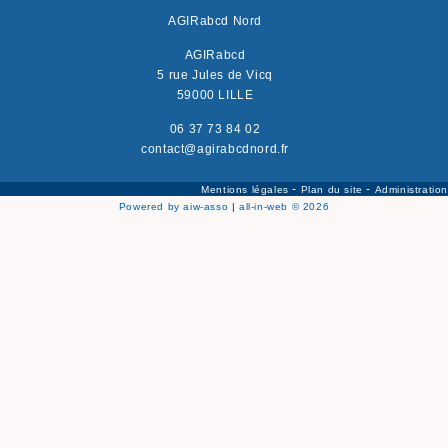
AGIRabcd Nord
AGIRabcd
5 rue Jules de Vicq
59000 LILLE
06 37 73 84 02
contact@agirabcdnord.fr
-
-
Mentions légales
Plan du site
Administration
Powered by aiw-asso
|
all-in-web © 2026